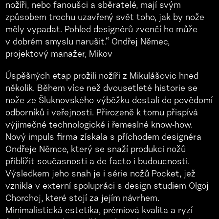
nožíři, nebo fanoušci a sběratelé, mají svým
způsobem trochu uzavřený svět toho, jak by nože
měly vypadat. Pohled designérů zvenčí ho může
v dobrém smyslu narušit.“ Ondřej Němec,
projektový manažer, Mikov
Úspěšných etap prožili nožíři z Mikulášovic hned
několik. Během více než dvousetleté historie se
nože ze Šluknovského výběžku dostali do povědomí
odborníků i veřejnosti. Přirozeně k tomu přispívá
výjimečné technologické i řemeslné know-how.
Nový impuls firma získala s příchodem designéra
Ondřeje Němce, který se snaží produkci nožů
přiblížit současnosti a de facto i budoucnosti.
Výsledkem jeho snah je i série nožů Pocket, jež
vznikla v externí spolupráci s design studiem Olgoj
Chorchoj, které stojí za jejím návrhem.
Minimalistická estetika, prémiová kvalita a ryzí