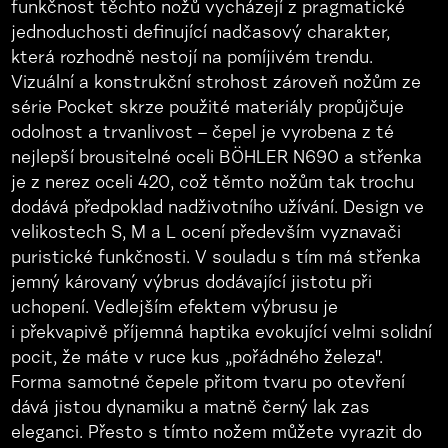
funkčnost těchto nožů vycházejí z pragmatické
jednoduchosti definující nadčasový charakter,
která rozhodně nestojí na pomíjivém trendu.
Vizuální a konstrukční strohost zároveň nožům ze
série Pocket skrze použité materiály propůjčuje
odolnost a trvanlivost – čepel je vyrobena z té
nejlepší brousitelné oceli BÖHLER N690 a střenka
je z nerez oceli 420, což těmto nožům tak trochu
dodává předpoklad nadživotního užívání. Design ve
velikostech S, M a L ocení především vyznavači
puristické funkčnosti. V souladu s tím má střenka
jemný károvaný výbrus dodávající jistotu při
uchopení. Vedlejším efektem výbrusu je
i překvapivě příjemná haptika evokující velmi solidní
pocit, že máte v ruce kus „pořádného železa".
Forma samotné čepele přitom tvaru po otevření
dává jistou dynamiku a matně černý lak zas
eleganci. Přesto s tímto nožem můžete vyrazit do