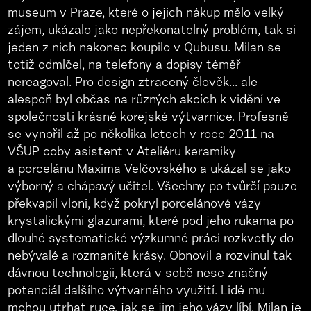
museum v Praze, které o jejich nákup mělo velký
zájem, ukázalo jako nepřekonatelný problém, tak si
jeden z nich nakonec koupilo v Qubusu. Milan se
totiž odmlčel, na telefony a dopisy téměř
nereagoval. Pro design ztracený člověk... ale
alespoň byl občas na různých akcích k vidění ve
společnosti krásné korejské výtvarnice. Profesně
se vynořil až po několika letech v roce 2011 na
VŠUP coby asistent v Ateliéru keramiky
a porcelánu Maxima Velčovského a ukázal se jako
výborný a chápavý učitel. Všechny po tvůrčí pauze
překvapil vloni, když pokryl porcelánové vázy
krystalickými glazurami, které pod jeho rukama po
dlouhé systematické výzkumné práci rozkvetly do
nebývalé a rozmanité krásy. Obnovil a rozvinul tak
dávnou technologii, která v sobě nese značný
potenciál dalšího výtvarného využití. Lidé mu
mohou utrhat ruce, jak se jim jeho vázy líbí. Milan je