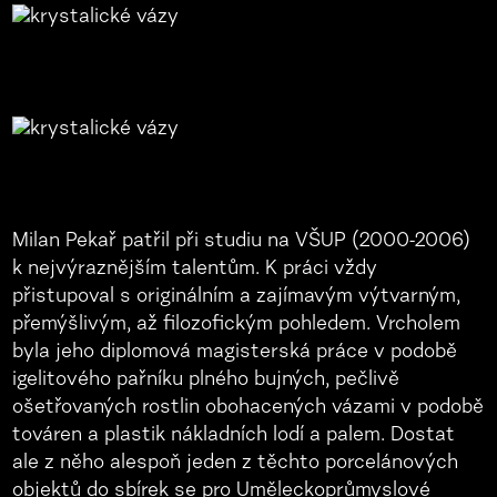
Milan Pekař patřil při studiu na VŠUP (2000-2006)
k nejvýraznějším talentům. K práci vždy
přistupoval s originálním a zajímavým výtvarným,
přemýšlivým, až filozofickým pohledem. Vrcholem
byla jeho diplomová magisterská práce v podobě
igelitového pařníku plného bujných, pečlivě
ošetřovaných rostlin obohacených vázami v podobě
továren a plastik nákladních lodí a palem. Dostat
ale z něho alespoň jeden z těchto porcelánových
objektů do sbírek se pro Uměleckoprůmyslové