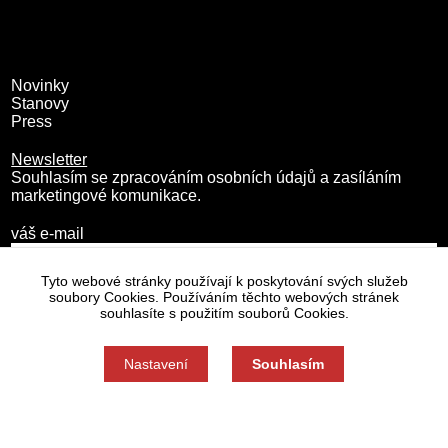
Novinky
Stanovy
Press
Newsletter
Souhlasím se zpracováním osobních údajů a zasíláním
marketingové komunikace.
váš e-mail
Tyto webové stránky používají k poskytování svých služeb
soubory Cookies. Používáním těchto webových stránek
souhlasíte s použitím souborů Cookies.
Nastavení
Souhlasím
Zásady zpracování osobních údajů
Nastavení cookies
Souhlas můžete odmítnout zde.